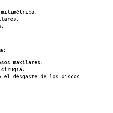
 milimétrica.
ilares.
a.
a:
sos maxilares.
 cirugía.
o el desgaste de los discos