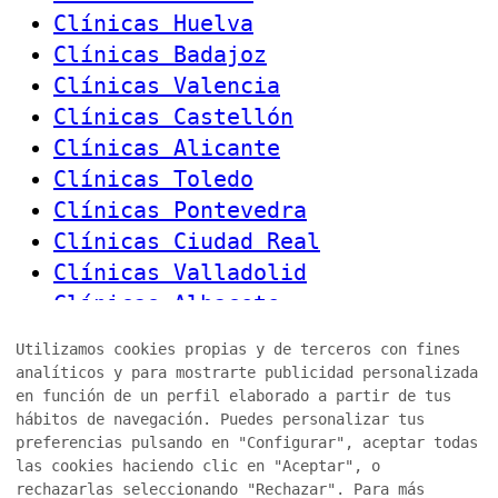
Clínicas Huelva
Clínicas Badajoz
Clínicas Valencia
Clínicas Castellón
Clínicas Alicante
Clínicas Toledo
Clínicas Pontevedra
Clínicas Ciudad Real
Clínicas Valladolid
Clínicas Albacete
Clínicas Jaén
Utilizamos cookies propias y de terceros con fines
Clínicas Cáceres
analíticos y para mostrarte publicidad personalizada
Clínicas Málaga
en función de un perfil elaborado a partir de tus
hábitos de navegación. Puedes personalizar tus
Clínicas Cuenca
preferencias pulsando en "Configurar", aceptar todas
las cookies haciendo clic en "Aceptar", o
Canal Denuncias
rechazarlas seleccionando "Rechazar". Para más